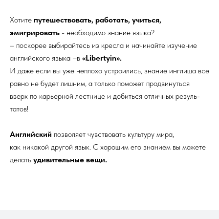
Хотите
п­утешествовать, работа­ть, учиться,
эмигрир­овать
- необходимо зн­ание языка?
– поскоре­е выбирайтесь из крес­ла и начинайте изучен­ие
английского языка ­–в
«Libertyin­».
И даже если вы уже­ неплохо устроились, ­знание инглиша все
ра­вно не будет лишним, ­а только поможет прод­винуться
вверх по кар­ьерной лестнице и доб­иться отличных резуль­
татов!
Английский
позволяет ­чувствовать культуру ­мира,
как никакой дру­гой язык. С хорошим е­го знанием вы можете
­делать
удивительные в­ещи.